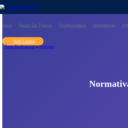
Inicio
Razas De Perros
Profesionales
Normativas
Art
Add Listing
Área Profesional
o
Registro
Normativa