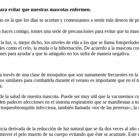
para evitar que nuestras mascotas enfermen.
 en la que los días se acortan y comenzamos a sentir más deseos de pe
a haces contigo, tomes una serie de precauciones para evitar que tu mas
a luz, o, mejor dicho, los niveles de ella a los que se llama fotoperíodos
les como el celo, la muda o la hibernación. De acuerdo a la mascota con
nes para ayudar a que tu amiguito no los sufra de manera negativa.
 través de una clase de mosquitos que son sumamente frecuentes en la 
os similares para combatirla durante el verano es importante que en el m
z.
 de la salud de nuestra mascota. Puede ser muy util que la vacunemos con
n padecer afecciones en el sistema respiratorio que se manifiestan a tra
raqueobronquitis infecciosa, también llamada «tos de las perreras», la 
ia derivada de la reducción de luz natural que se da dos veces al año 
 remover el pelo muerto de su cuerpo evitando que éste se acumule. Este